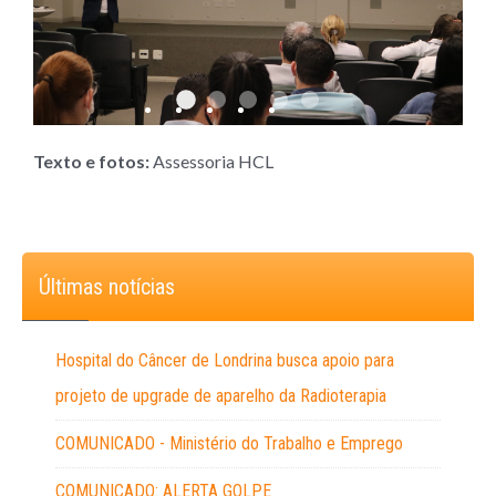
1
2
3
4
5
Texto e fotos:
Assessoria HCL
Últimas notícias
Hospital do Câncer de Londrina busca apoio para
projeto de upgrade de aparelho da Radioterapia
COMUNICADO - Ministério do Trabalho e Emprego
COMUNICADO: ALERTA GOLPE