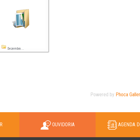
Dezembro ...
Powered by
Phoca Galle
R
OUVIDORIA
AGENDA D